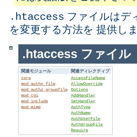
ファイルはデ
.htaccess
を変更する方法を 提供し
.htaccess ファイル
関連モジュール
関連ディレクティブ
core
AccessFileName
mod_authn_file
AllowOverride
mod_authz_groupfile
Options
mod_cgi
AddHandler
mod_include
SetHandler
mod_mime
AuthType
AuthName
AuthUserFile
AuthGroupFile
Require