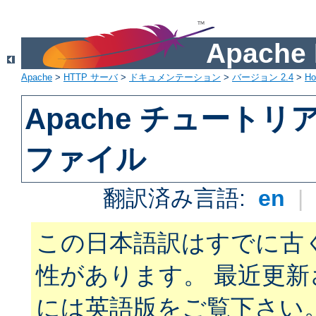
Apach
Apache
>
HTTP サーバ
>
ドキュメンテーション
>
バージョン 2.4
>
H
Apache チュートリアル:
ファイル
翻訳済み言語:
en
|
この日本語訳はすでに古
性があります。 最近更
には英語版をご覧下さい