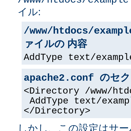
/www/htdocs/example
イル:
/www/htdocs/exampl
ァイルの 内容
AddType text/exampl
apache2.conf の
<Directory /www/htd
AddType text/examp
</Directory>
しかし、この設定はサー