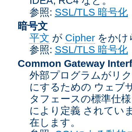
IDEA, RC4 など。
参照:
SSL/TLS 暗号化
暗号文
平文
が
Cipher
をかけ
参照:
SSL/TLS 暗号化
Common Gateway Inter
外部プログラムがリ
にするための ウェブ
タフェースの標準仕様
により定義 されてい
在します。