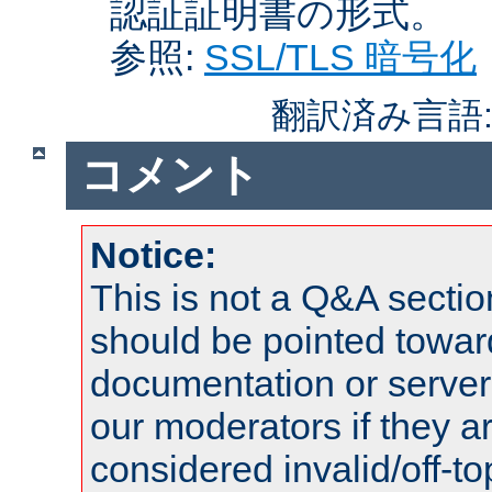
認証証明書の形式。
参照:
SSL/TLS 暗号化
翻訳済み言語
コメント
Notice:
This is not a Q&A sect
should be pointed towar
documentation or serve
our moderators if they a
considered invalid/off-t