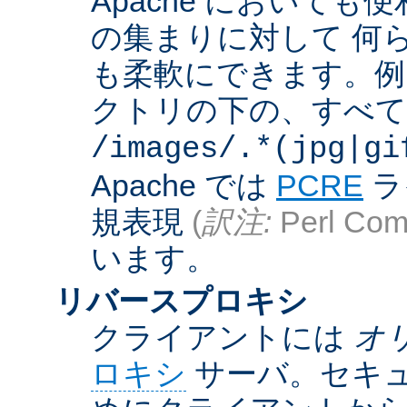
Apache において
の集まりに対して 何
も柔軟にできます。例えば
クトリの下の、すべての .g
/images/.*(jpg|gi
Apache では
PCRE
ラ
規表現
(
訳注:
Perl Comp
います。
リバースプロキシ
クライアントには
オ
ロキシ
サーバ。セキュ