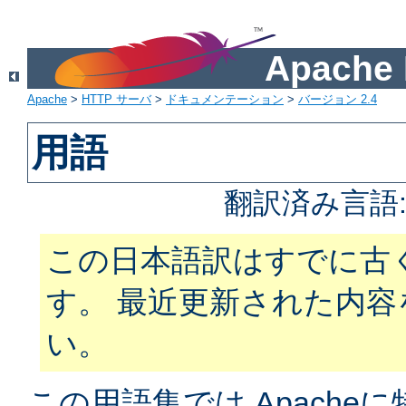
Apach
Apache
>
HTTP サーバ
>
ドキュメンテーション
>
バージョン 2.4
用語
翻訳済み言語
この日本語訳はすでに古
す。 最近更新された内
い。
この用語集では Apach