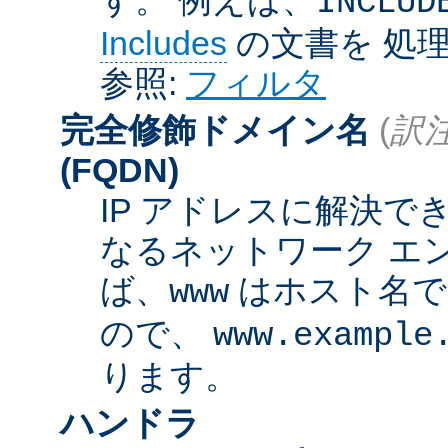
INCLUD
Includes
の文書を 処
参照:
フィルタ
完全修飾ドメイン名
(
訳注
(FQDN)
IP アドレスに解決
なるネットワーク エ
ば、
はホスト名
www
ので、
www.example
ります。
ハンドラ