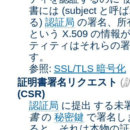
書には (subject と呼
る)
認証局
の署名、所
という X.509 の
ティティはそれらの署
す。
参照:
SSL/TLS 暗号化
証明書署名リクエスト
(
(CSR)
認証局
に提出 する未
書
の
秘密鍵
で署名しま
ると、それは本物の証