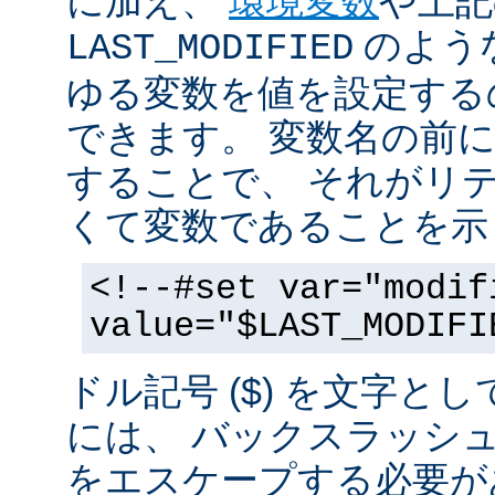
に加え、
環境変数
や上記
のような
LAST_MODIFIED
ゆる変数を値を設定する
できます。 変数名の前にド
することで、 それがリ
くて変数であることを示
<!--#set var="modif
value="$LAST_MODIFI
ドル記号 ($) を文字と
には、 バックスラッシ
をエスケープする必要が