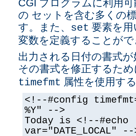
CGI プログラムに利用
の セットを含む多くの
す。また、
要素を用
set
変数を定義することがで
出力される日付の書式が
その書式を修正するた
属性を使用する
timefmt
<!--#config timefmt
%Y" -->
Today is <!--#echo
var="DATE_LOCAL" --