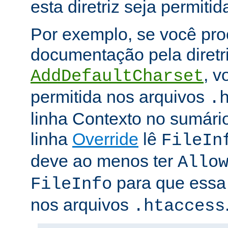
esta diretriz seja permitid
Por exemplo, se você pro
documentação pela diretr
, v
AddDefaultCharset
permitida nos arquivos
.
linha Contexto no sumário
linha
Override
lê
FileIn
deve ao menos ter
Allo
para que essa d
FileInfo
nos arquivos
.htaccess