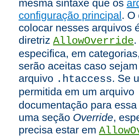
mesma sintaxe que os
ar
configuração principal
. O
colocar nesses arquivos 
diretriz
.
AllowOverride
especifica, em categorias,
serão aceitas caso seja
arquivo
. Se u
.htaccess
permitida em um arquivo
documentação para essa di
uma seção
Override
, esp
precisa estar em
AllowO