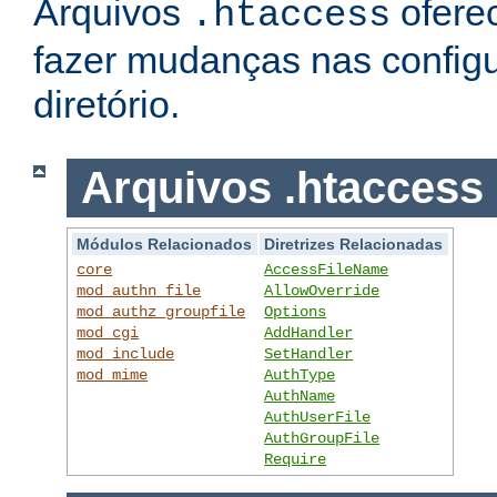
Arquivos
ofere
.htaccess
fazer mudanças nas config
diretório.
Arquivos .htaccess
Módulos Relacionados
Diretrizes Relacionadas
core
AccessFileName
mod_authn_file
AllowOverride
mod_authz_groupfile
Options
mod_cgi
AddHandler
mod_include
SetHandler
mod_mime
AuthType
AuthName
AuthUserFile
AuthGroupFile
Require