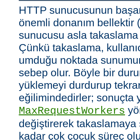
HTTP sunucusunun başarı
önemli donanım bellektir
sunucusu asla takaslama
Çünkü takaslama, kullanıc
umduğu noktada sunumu
sebep olur. Böyle bir duru
yüklemeyi durdurup tekra
eğilimindedirler; sonuçta 
yön
MaxRequestWorkers
değiştirerek takaslamaya
kadar çok çocuk süreç ol