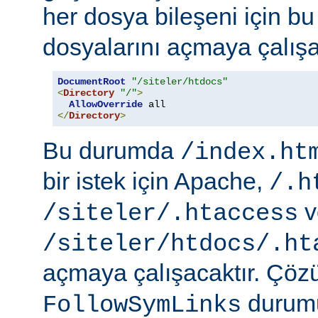
her dosya bileşeni için b
dosyalarını açmaya çalışa
DocumentRoot
"/siteler/htdocs"
<
Directory
"/"
>
AllowOverride
</
Directory
>
Bu durumda
/index.ht
bir istek için Apache,
/.h
v
/siteler/.htaccess
/siteler/htdocs/.ht
açmaya çalışacaktır. Çö
durumu
FollowSymLinks