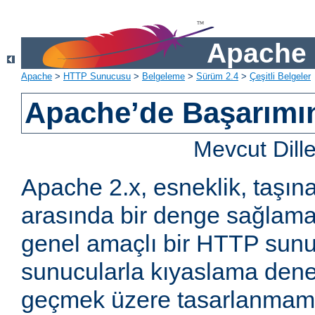
Apache 
Apache
>
HTTP Sunucusu
>
Belgeleme
>
Sürüm 2.4
>
Çeşitli Belgeler
Apache’de Başarımın 
Mevcut Dill
Apache 2.x, esneklik, taşına
arasında bir denge sağlama
genel amaçlı bir HTTP sun
sunucularla kıyaslama den
geçmek üzere tasarlanmam