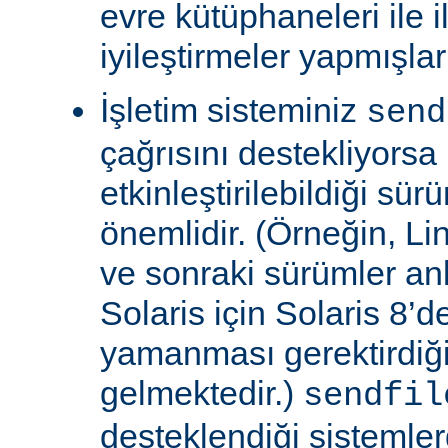
evre kütüphaneleri ile il
iyileştirmeler yapmışla
İşletim sisteminiz
send
çağrısını destekliyors
etkinleştirilebildiği sü
önemlidir. (Örneğin, Lin
ve sonraki sürümler an
Solaris için Solaris 8’
yamanması gerektirdiğ
gelmektedir.)
sendfil
desteklendiği sistemle