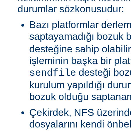
durumlar sözkonusudur:
Bazı platformlar derle
saptayamadığı bozuk b
desteğine sahip olabili
işleminin başka bir pla
desteği boz
sendfile
kurulum yapıldığı duru
bozuk olduğu saptanam
Çekirdek, NFS üzerinde
dosyalarını kendi önbe