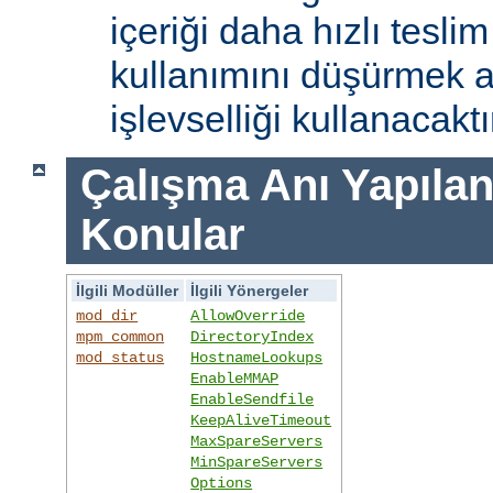
içeriği daha hızlı tesli
kullanımını düşürmek 
işlevselliği kullanacaktı
Çalışma Anı Yapıland
Konular
İlgili Modüller
İlgili Yönergeler
mod_dir
AllowOverride
mpm_common
DirectoryIndex
mod_status
HostnameLookups
EnableMMAP
EnableSendfile
KeepAliveTimeout
MaxSpareServers
MinSpareServers
Options