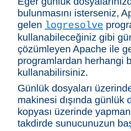
Eğer günlük dosyalarınızd
bulunmasını isterseniz, Ap
gelen
progr
logresolve
kullanabileceğiniz gibi gü
çözümleyen Apache ile g
programlardan herhangi bi
kullanabilirsiniz.
Günlük dosyaları üzerind
makinesi dışında günlük d
kopyası üzerinde yapmanız
takdirde sunucunuzun baş