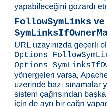
yapabileceğini gözardı et
ve
FollowSymLinks
SymLinksIfOwnerM
URL uzayınızda geçerli o
Options FollowSymLi
Options SymLinksIfO
yönergeleri varsa, Apach
üzerinde bazı sınamalar y
sistem çağrısından başka
için de ayrı bir çağrı yapac