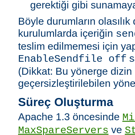
gerektiği gibi sunamayab
Böyle durumların olasılık
kurulumlarda içeriğin
sen
teslim edilmemesi için ya
sa
EnableSendfile off
(Dikkat: Bu yönerge dizin
geçersizleştirilebilen yön
Süreç Oluşturma
Apache 1.3 öncesinde
Mi
ve
MaxSpareServers
S