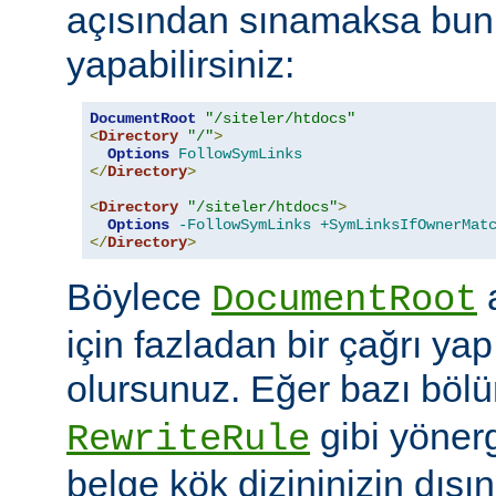
açısından sınamaksa bun
yapabilirsiniz:
DocumentRoot
"/siteler/htdocs"
<
Directory
"/"
>
Options
FollowSymLinks
</
Directory
>
<
Directory
"/siteler/htdocs"
>
Options
-FollowSymLinks
+SymLinksIfOwnerMat
</
Directory
>
Böylece
a
DocumentRoot
için fazladan bir çağrı ya
olursunuz. Eğer bazı böl
gibi yöner
RewriteRule
belge kök dizininizin dış