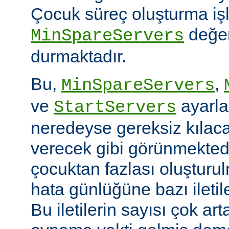
Çocuk süreç oluşturma iş
değer
MinSpareServers
durmaktadır.
Bu,
,
MinSpareServers
ve
ayarla
StartServers
neredeyse gereksiz kılaca
verecek gibi görünmekted
çocuktan fazlası oluştur
hata günlüğüne bazı ileti
Bu iletilerin sayısı çok ar