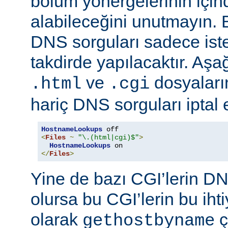
bölüm yönergelerinin için
alabileceğini unutmayın. 
DNS sorguları sadece istek
takdirde yapılacaktır. Aşa
ve
dosyaların
.html
.cgi
hariç DNS sorguları iptal 
HostnameLookups
<
Files
~
"\.(html|cgi)$"
>
HostnameLookups
</
Files
>
Yine de bazı CGI’lerin DNS
olursa bu CGI’lerin bu iht
olarak
ç
gethostbyname