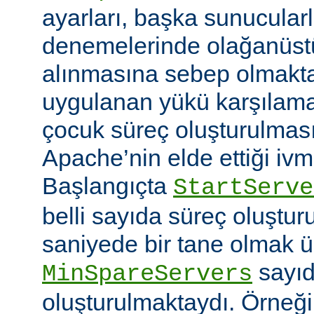
ayarları, başka sunucular
denemelerinde olağanüstü
alınmasına sebep olmaktay
uygulanan yükü karşılam
çocuk süreç oluşturulma
Apache’nin elde ettiği ivm
Başlangıçta
StartServe
belli sayıda süreç oluştur
saniyede bir tane olmak 
sayıd
MinSpareServers
oluşturulmaktaydı. Örneğ