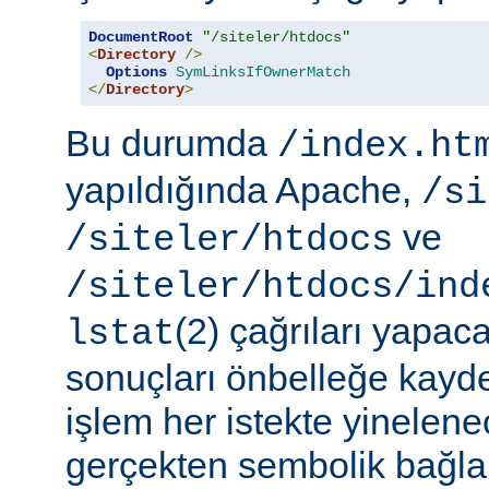
DocumentRoot
"/siteler/htdocs"
<
Directory
/>
Options
SymLinksIfOwnerMatch
</
Directory
>
Bu durumda
/index.ht
yapıldığında Apache,
/si
ve
/siteler/htdocs
/siteler/htdocs/ind
(2) çağrıları yapaca
lstat
sonuçları önbelleğe kayd
işlem her istekte yinelene
gerçekten sembolik bağlar