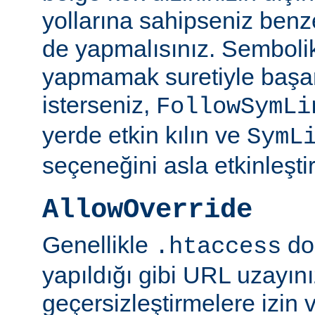
yollarına sahipseniz benze
de yapmalısınız. Semboli
yapmamak suretiyle başar
isterseniz,
FollowSymLi
yerde etkin kılın ve
SymL
seçeneğini asla etkinleşti
AllowOverride
Genellikle
do
.htaccess
yapıldığı gibi URL uzayın
geçersizleştirmelere izin