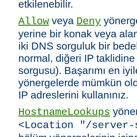
etkilenebilir.
veya
yönerge
Allow
Deny
yerine bir konak veya alan 
iki DNS sorguluk bir bedel
normal, diğeri IP taklidin
sorgusu). Başarımı en iyi
yönergelerde mümkün old
IP adreslerini kullanınız.
yöner
HostnameLookups
<Location "/server-