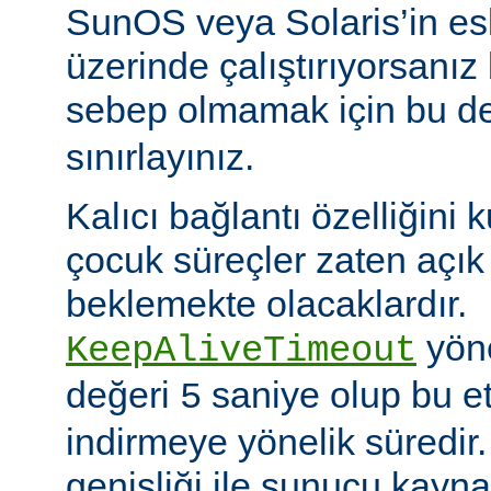
SunOS veya Solaris’in es
üzerinde çalıştırıyorsanız
sebep olmamak için bu d
sınırlayınız.
Kalıcı bağlantı özelliğini 
çocuk süreçler zaten açık 
beklemekte olacaklardır.
yöne
KeepAliveTimeout
değeri
saniye olup bu et
5
indirmeye yönelik süredir
genişliği ile sunucu kayna