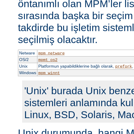
öntanımlı olan MPM’ler li
sırasında başka bir seçi
takdirde bu işletim siste
seçilmiş olacaktır.
Netware
mpm_netware
OS/2
mpmt_os2
Unix
Platformun yapabildiklerine bağlı olarak,
prefork
Windows
mpm_winnt
'Unix' burada Unix benze
sistemleri anlamında kull
Linux, BSD, Solaris, Ma
Unix durumunda, hangi M