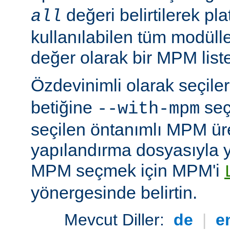
değeri belirtilerek pla
all
kullanılabilen tüm modüller
değer olarak bir MPM listesi
Özdevinimli olarak seçil
betiğine
seç
--with-mpm
seçilen öntanımlı MPM ür
yapılandırma dosyasıyla yü
MPM seçmek için MPM'i
yönergesinde belirtin.
Mevcut Diller:
de
|
e