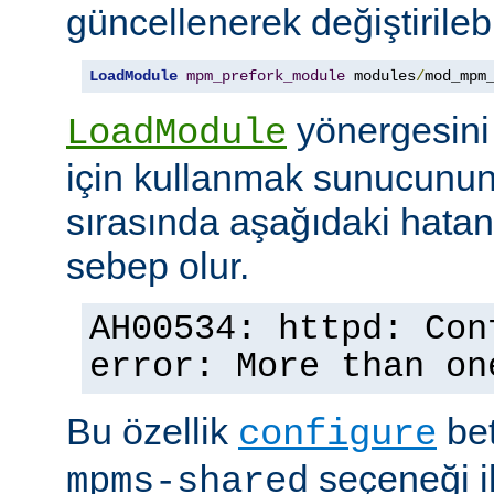
güncellenerek değiştirilebil
LoadModule
mpm_prefork_module
 modules
/
mod_mpm
yönergesini
LoadModule
için kullanmak sunucunun
sırasında aşağıdaki hata
sebep olur.
AH00534: httpd: Con
error: More than on
Bu özellik
bet
configure
seçeneği ile
mpms-shared