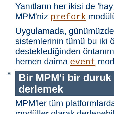
Yanıtların her ikisi de 'hay
MPM'niz
modülü
prefork
Uygulamada, günümüzdeki
sistemlerinin tümü bu iki ö
desteklediğinden öntanı
hemen daima
modü
event
Bir MPM'i bir duruk
derlemek
MPM'ler tüm platformlarda
modüller olarak derlenebi