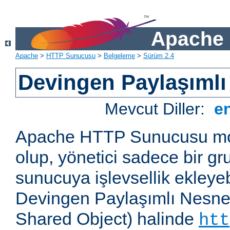
Apache 
Apache
>
HTTP Sunucusu
>
Belgeleme
>
Sürüm 2.4
Devingen Paylaşımlı
Mevcut Diller:
e
Apache HTTP Sunucusu mod
olup, yönetici sadece bir g
sunucuya işlevsellik ekleyebi
Devingen Paylaşımlı Nesne
Shared Object) halinde
htt