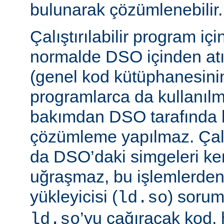
bulunarak çözümlenebilir.
Çalıştırılabilir program iç
normalde DSO içinden atı
(genel kod kütüphanesini
programlarca da kullanılm
bakımdan DSO tarafında b
çözümleme yapılmaz. Çalış
da DSO’daki simgeleri k
uğraşmaz, bu işlemlerde
yükleyicisi (
) sorum
ld.so
’yu çağıracak kod, he
ld.so