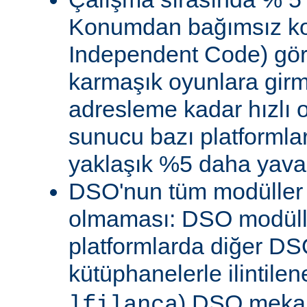
Konumdan bağımsız kod
Independent Code) göre
karmaşık oyunlara gir
adresleme kadar hızlı
sunucu bazı platformla
yaklaşık %5 daha yavaş 
DSO'nun tüm modüller 
olmaması: DSO modülle
platformlarda diğer DS
kütüphanelerle ilintile
) DSO meka
lfilanca