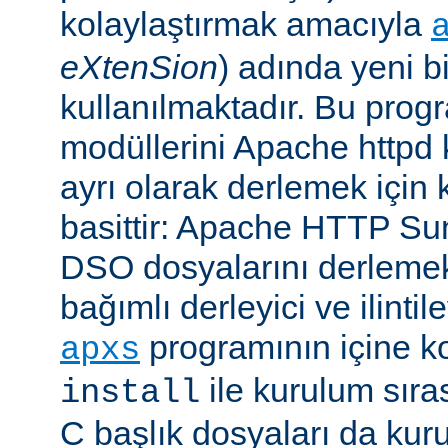
kolaylaştırmak amacıyla
eXtenSion
) adında yeni b
kullanılmaktadır. Bu pro
modüllerini Apache httpd
ayrı olarak derlemek için ku
basittir: Apache HTTP Su
DSO dosyalarını derlemek
bağımlı derleyici ve ilintil
programının içine k
apxs
ile kurulum sır
install
C başlık dosyaları da kur