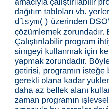
amacıyla çalıştırılabilir 
dağıtım tabloları vb. yerl
üzerinden DSO’d
dlsym()
çözümlemek zorundadır. B
Çalıştırılabilir program i
simgeyi kullanmak için k
yapmak zorundadır. Böyl
getirisi, programın isteğe 
gerekli olana kadar yükl
daha az bellek alanı kullan
zaman programın işlevsell