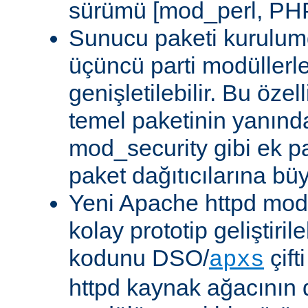
sürümü [mod_perl, PHP
Sunucu paketi kurulum
üçüncü parti modüllerl
genişletilebilir. Bu özel
temel paketinin yanın
mod_security gibi ek pa
paket dağıtıcılarına bü
Yeni Apache httpd modü
kolay prototip geliştiri
kodunu DSO/
çift
apxs
httpd kaynak ağacının 