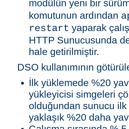
modülün yeni bir sürü
komutunun ardından
a
yaparak çalı
restart
HTTP Sunucusunda de
hale getirilmiştir.
DSO kullanımının götürüler
İlk yüklemede %20 yav
yükleyicisi simgeleri
olduğundan sunucu ilk 
yaklaşık %20 daha yava
Çalışma sırasında % 5