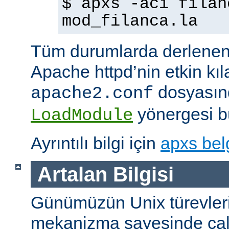
$ apxs -aci filan
mod_filanca.la
Tüm durumlarda derlenen
Apache httpd’nin etkin kıl
dosyasınd
apache2.conf
yönergesi bu
LoadModule
Ayrıntılı bilgi için
apxs bel
Artalan Bilgisi
Günümüzün Unix türevleri
mekanizma sayesinde çalışt