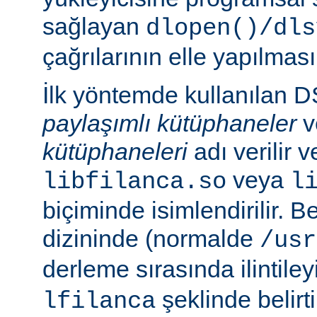
sağlayan
dlopen()/dls
çağrılarının elle yapılması
İlk yöntemde kullanılan 
paylaşımlı kütüphaneler
v
kütüphaneleri
adı verilir 
veya
libfilanca.so
l
biçiminde isimlendirilir. Be
dizininde (normalde
/usr
derleme sırasında ilintil
şeklinde belirtil
lfilanca