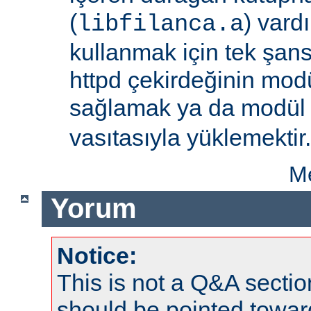
(
) vard
libfilanca.a
kullanmak için tek şan
httpd çekirdeğinin modü
sağlamak ya da modü
vasıtasıyla yüklemektir.
Me
Yorum
Notice:
This is not a Q&A sect
should be pointed towar