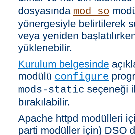
dosyasında
modü
mod_so
yönergesiyle belirtilerek 
veya yeniden başlatılırk
yüklenebilir.
Kurulum belgesinde
açıkl
modülü
prog
configure
seçeneği i
mods-static
bırakılabilir.
Apache httpd modülleri içi
parti modüller için) DSO d