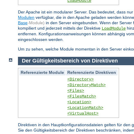
LoadModule
Der Apache ist ein modularer Server. Das bedeutet, dass nur 
Modulen
verfügbar, die in den Apache geladen werden könne
Base
-Module)
in den Server eingebunden. Wenn der Server 
kompiliert und jederzeit mittels der Direktive
hinz
LoadModule
entfernen. Konfigurationsanweisungen können abhängig vom
eingeschlossen werden.
Um zu sehen, welche Module momentan in den Server einkompi
Der Gültigkeitsbereich von Direktiven
Referenzierte Module
Referenzierte Direktiven
<Directory>
<DirectoryMatch>
<Files>
<FilesMatch>
<Location>
<LocationMatch>
<VirtualHost>
Direktiven in den Hauptkonfigurationsdateien gelten für den
Sie den Gültigkeitsbereich der Direktiven beschränken, indem