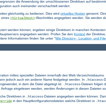
e begrenzen die Anwendung der umschlossenen Direktiven auf bestimmt
guration auch ineinander verschachtelt werden.
ites gleichzeitig zu bedienen. Dies wird
virtuelles Hosten
genannt. Dire
b eines
-Abschnittes angegeben werden. Sie werden da
<VirtualHost>
tziert werden können, ergeben einige Direktiven in manchen Kontexten 
 Hauptservers angegeben werden. Prüfen Sie den
Kontext
der Direktive
tere Informationen finden Sie unter "
Wie Directory-, Location- und File
ration mittes spezieller Dateien innerhalb des Web-Verzeichnisbaums.
nn jedoch auch ein anderer Name festgelegt werden. In
-D
.htaccess
ngewendet, in dem die Datei abgelegt ist.
-Dateien folgen d
.htaccess
er Anfrage eingelesen werden, werden Änderungen in diesen Dateien so
che Direktiven in
-Dateien angegeben werden können. Darü
.htaccess
in den Hauptkonfigurationsdateien welche Direktiven in
verride
.htac