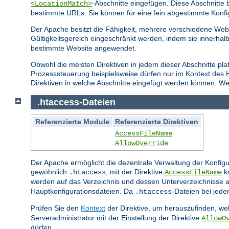
-Abschnitte eingefügen. Diese Abschnitt
<LocationMatch>
bestimmte URLs. Sie können für eine fein abgestimmte Konfi
Der Apache besitzt die Fähigkeit, mehrere verschiedene Webs
Gültigkeitsgereich eingeschränkt werden, indem sie innerhal
bestimmte Website angewendet.
Obwohl die meisten Direktiven in jedem dieser Abschnitte pla
Prozesssteuerung beispielsweise dürfen nur im Kontext des
Direktiven in welche Abschnitte eingefügt werden können. Wei
.htaccess-Dateien
Referenzierte Module
Referenzierte Direktiven
AccessFileName
AllowOverride
Der Apache ermöglicht die dezentrale Verwaltung der Konfigu
gewöhnlich
, mit der Direktive
ka
.htaccess
AccessFileName
werden auf das Verzeichnis und dessen Unterverzeichnisse a
Hauptkonfigurationsdateien. Da
-Dateien bei jed
.htaccess
Prüfen Sie den
Kontext
der Direktive, um herauszufinden, wel
Serveradministrator mit der Einstellung der Direktive
AllowO
dürfen.