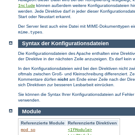
können außerdem weitere Konfigurationsdateien hi
Include
werden. Jede Direktive darf in jeder dieser Konfiguration
Start oder Neustart erkannt.
Der Server liest auch eine Datei mit MIME-Dokumenttypen ein
.
mime.types
Syntax der Konfigurationsdateien
Die Konfigurationsdateien des Apache enthalten eine Direktive
der Direktive in der nächsten Zeile anzuzeigen. Es darf ke
In den Konfigurationsdateien wird bei den Direktiven nicht 
oftmals zwischen Groß- und Kleinschreibung differenziert. Z
Kommentare dürfen
nicht
am Ende einer Zeile nach der Direk
sich Direktiven zur besseren Lesbarbeit einrücken.
Sie können die Syntax Ihrer Konfigurationsdateien auf Fehle
verwenden.
Module
Referenzierte Module
Referenzierte Direktiven
mod_so
<IfModule>