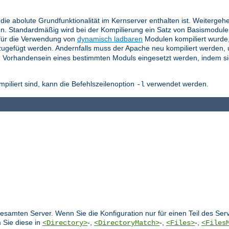
die abolute Grundfunktionalität im Kernserver enthalten ist. Weitergeh
n. Standardmäßig wird bei der Kompilierung ein Satz von Basismodul
für die Verwendung von
dynamisch ladbaren
Modulen kompiliert wurde
ugefügt werden. Andernfalls muss der Apache neu kompiliert werden,
 Vorhandensein eines bestimmten Moduls eingesetzt werden, indem si
liert sind, kann die Befehlszeilenoption
verwendet werden.
-l
 gesamten Server. Wenn Sie die Konfiguration nur für einen Teil des S
 Sie diese in
-,
-,
-,
<Directory>
<DirectoryMatch>
<Files>
<Files