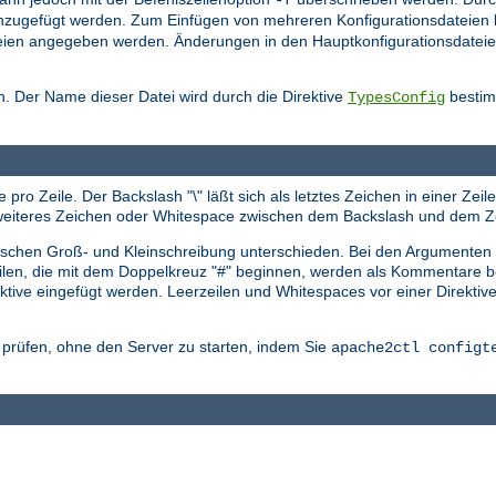
nzugefügt werden. Zum Einfügen von mehreren Konfigurationsdateien 
sdateien angegeben werden. Änderungen in den Hauptkonfigurationsdat
. Der Name dieser Datei wird durch die Direktive
bestimm
TypesConfig
 pro Zeile. Der Backslash "\" läßt sich als letztes Zeichen in einer Ze
in weiteres Zeichen oder Whitespace zwischen dem Backslash und dem Z
zwischen Groß- und Kleinschreibung unterschieden. Bei den Argumenten
eilen, die mit dem Doppelkreuz "#" beginnen, werden als Kommentare be
tive eingefügt werden. Leerzeilen und Whitespaces vor einer Direktiv
r prüfen, ohne den Server zu starten, indem Sie
apache2ctl configt