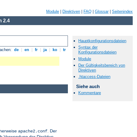
Module
|
Direktiven
|
FAQ
|
Glossar
|
Seitenindex
 2.4
Hauptkonfigurationsdateien
Syntax der
rachen:
de
|
en
|
fr
|
ja
|
ko
|
tr
Konfigurationsdateien
Module
Der Gültigkeitsbereich von
Direktiven
.htaccess-Dateien
Siehe auch
Kommentare
icherweise
. Der
apache2.conf
h Verwendung der Direktive