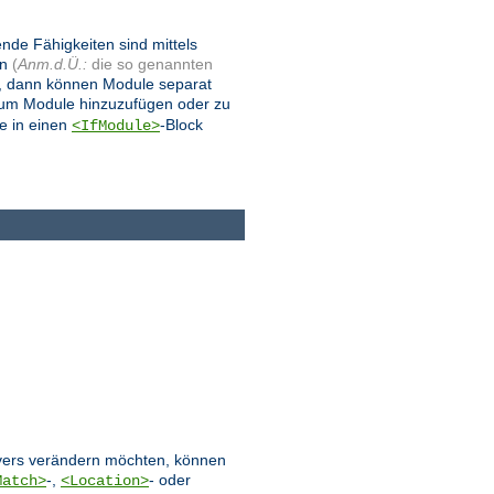
ende Fähigkeiten sind mittels
en
(
Anm.d.Ü.:
die so genannten
, dann können Module separat
 um Module hinzuzufügen oder zu
e in einen
-Block
<IfModule>
ervers verändern möchten, können
-,
- oder
Match>
<Location>