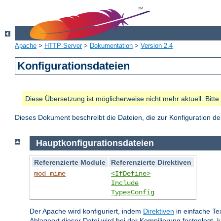
Apache
>
HTTP-Server
>
Dokumentation
>
Version 2.4
Konfigurationsdateien
Diese Übersetzung ist möglicherweise nicht mehr aktuell. Bitt
Dieses Dokument beschreibt die Dateien, die zur Konfiguration 
Hauptkonfigurationsdateien
Referenzierte Module
Referenzierte Direktiven
mod_mime
<IfDefine>
Include
TypesConfig
Der Apache wird konfiguriert, indem
Direktiven
in einfache Te
Ablageort dieser Datei wird bei der Kompilierung festgelegt, 