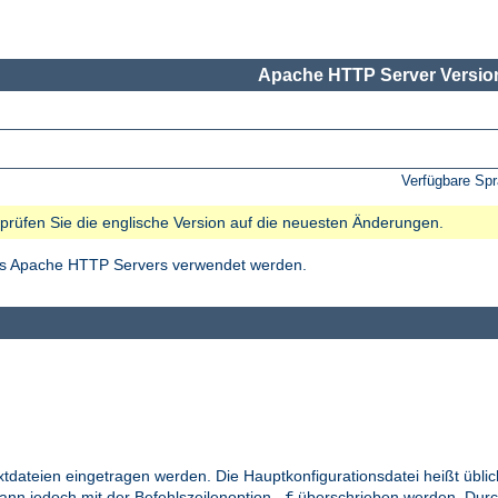
Apache HTTP Server Version
Verfügbare Sp
e prüfen Sie die englische Version auf die neuesten Änderungen.
des Apache HTTP Servers verwendet werden.
xtdateien eingetragen werden. Die Hauptkonfigurationsdatei heißt übl
kann jedoch mit der Befehlszeilenoption
überschrieben werden. Durc
-f