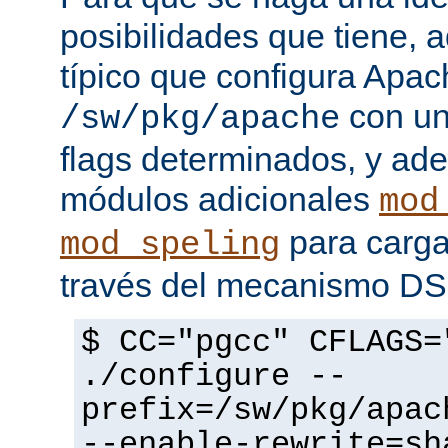
posibilidades que tiene, 
típico que configura Apac
con un
/sw/pkg/apache
flags determinados, y ad
módulos adicionales
mod
para carga
mod_speling
través del mecanismo D
$ CC="pgcc" CFLAGS=
./configure --
prefix=/sw/pkg/apac
--enable-rewrite=sh