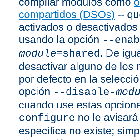
compilar módulos como
o
compartidos (DSOs)
-- q
activados o desactivados a
usando la opción
--enab
. De igu
module
=shared
desactivar alguno de los
por defecto en la selecci
opción
--disable-
mod
cuando use estas opcion
no le avisará
configure
especifica no existe; sim