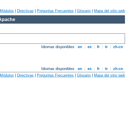
Módulos
|
Directivas
|
Preguntas Frecuentes
|
Glosario
|
Mapa del sitio web
 Apache
Idiomas disponibles:
en
|
es
|
fr
|
tr
|
zh-cn
Idiomas disponibles:
en
|
es
|
fr
|
tr
|
zh-cn
Módulos
|
Directivas
|
Preguntas Frecuentes
|
Glosario
|
Mapa del sitio web