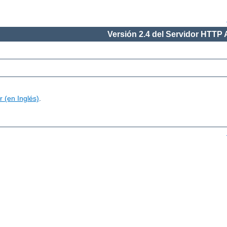
Versión 2.4 del Servidor HTTP
 (en Inglés)
.