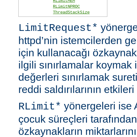
RLimitMEM
RLimitNPROC
ThreadStackSize
yönerge
LimitRequest*
httpd’nin istemcilerden ge
için kullanacağı özkaynakla
ilgili sınırlamalar koymak i
değerleri sınırlamak suret
reddi saldırılarının etkileri 
yönergeleri ise 
RLimit*
çocuk süreçleri tarafından
özkaynakların miktarlarını