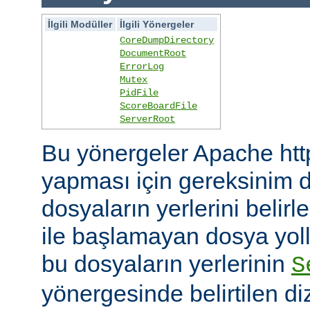
İlgili Modüller
İlgili Yönergeler
CoreDumpDirectory
DocumentRoot
ErrorLog
Mutex
PidFile
ScoreBoardFile
ServerRoot
Bu yönergeler Apache htt
yapması için gereksinim d
dosyaların yerlerini belirler
ile başlamayan dosya yoll
bu dosyaların yerlerinin
S
yönergesinde belirtilen diz