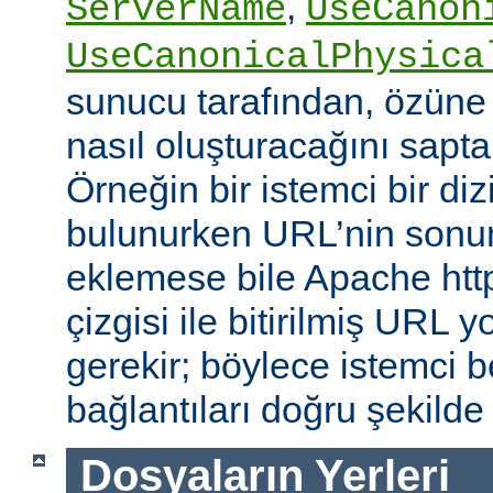
,
ServerName
UseCanon
UseCanonicalPhysica
sunucu tarafından, özüne 
nasıl oluşturacağını saptam
Örneğin bir istemci bir diz
bulunurken URL’nin sonun
eklemese bile Apache http
çizgisi ile bitirilmiş URL
gerekir; böylece istemci b
bağlantıları doğru şekilde
Dosyaların Yerleri