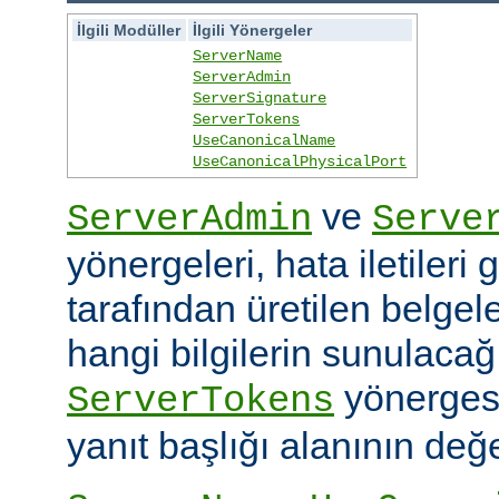
İlgili Modüller
İlgili Yönergeler
ServerName
ServerAdmin
ServerSignature
ServerTokens
UseCanonicalName
UseCanonicalPhysicalPort
ve
ServerAdmin
Serve
yönergeleri, hata iletileri
tarafından üretilen belgele
hangi bilgilerin sunulacağın
yönerges
ServerTokens
yanıt başlığı alanının değer