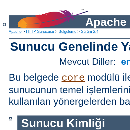
Apache 
Apache
>
HTTP Sunucusu
>
Belgeleme
>
Sürüm 2.4
Sunucu Genelinde Y
Mevcut Diller:
e
Bu belgede
modülü il
core
sunucunun temel işlemlerin
kullanılan yönergelerden baz
Sunucu Kimliği