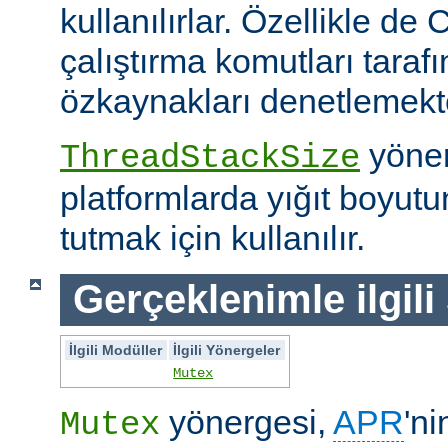
kullanılırlar. Özellikle de 
çalıştırma komutları taraf
özkaynakları denetlemekte 
yöner
ThreadStackSize
platformlarda yığıt boyut
tutmak için kullanılır.
Gerçeklenimle ilgili
İlgili Modüller
İlgili Yönergeler
Mutex
yönergesi,
APR
'ni
Mutex