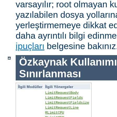
varsayılır; root olmayan ku
yazılabilen dosya yolları
yerleştirmemeye dikkat e
daha ayrıntılı bilgi edinme
ipuçları
belgesine bakınız
Özkaynak Kullanımı
Sınırlanması
İlgili Modüller
İlgili Yönergeler
LimitRequestBody
LimitRequestFields
LimitRequestFieldsize
LimitRequestLine
RLimitCPU