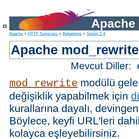
Apache 
Apache
>
HTTP Sunucusu
>
Belgeleme
>
Sürüm 2.4
Apache mod_rewrite
Mevcut Diller:
modülü gelen
mod_rewrite
değişiklik yapabilmek için
d
kurallarına dayalı, devingen 
Böylece, keyfi URL'leri dahi
kolayca eşleyebilirsiniz.