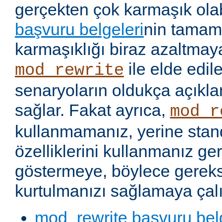
gerçekten çok karmaşık olabi
başvuru belgeleri
nin tamaml
karmaşıklığı biraz azaltmaya
ile elde edil
mod_rewrite
senaryoların oldukça açıkla
sağlar. Fakat ayrıca,
mod_r
kullanmamanız, yerine stan
özelliklerini kullanmanız g
göstermeye, böylece gereks
kurtulmanızı sağlamaya çalı
mod_rewrite başvuru bel