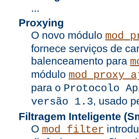
...
Proxying
O novo módulo
mod_p
fornece serviços de c
balenceamento para
m
módulo
mod_proxy_a
para o
Protocolo Ap
, usado p
versão 1.3
Filtragem Inteligente (Sm
O
introdu
mod_filter