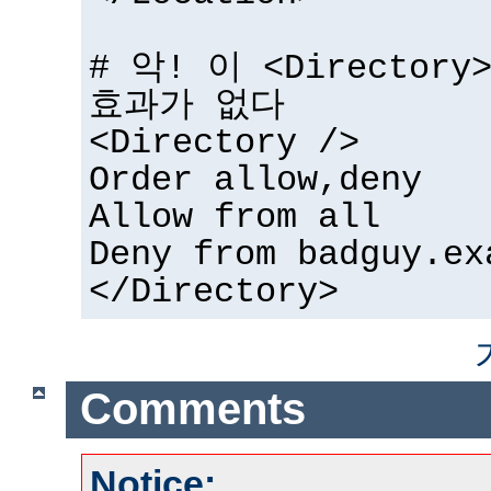
# 악! 이 <Directo
효과가 없다
<Directory />
Order allow,deny
Allow from all
Deny from badguy.ex
</Directory>
Comments
Notice: