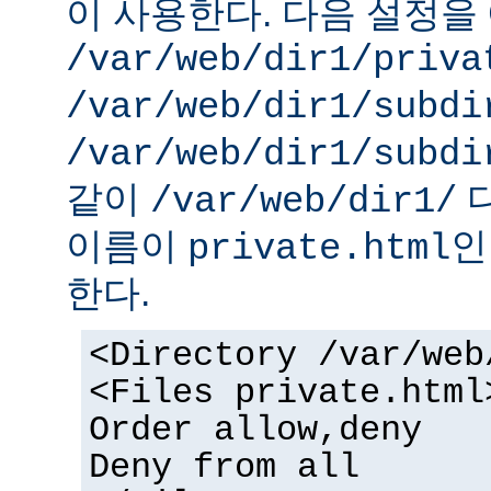
이 사용한다. 다음 설정을 
/var/web/dir1/priva
/var/web/dir1/subdi
/var/web/dir1/subdi
같이
디
/var/web/dir1/
이름이
인
private.html
한다.
<Directory /var/web
<Files private.html
Order allow,deny
Deny from all