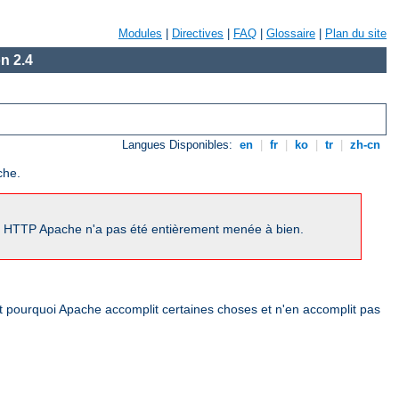
Modules
|
Directives
|
FAQ
|
Glossaire
|
Plan du site
n 2.4
Langues Disponibles:
en
|
fr
|
ko
|
tr
|
zh-cn
che.
ur HTTP Apache n'a pas été entièrement menée à bien.
nt pourquoi Apache accomplit certaines choses et n'en accomplit pas