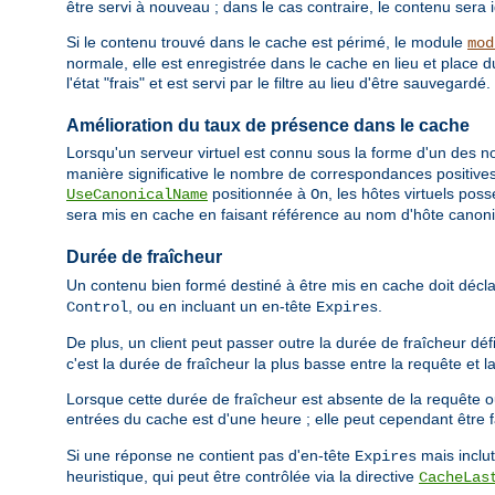
être servi à nouveau ; dans le cas contraire, le contenu sera 
Si le contenu trouvé dans le cache est périmé, le module
mod
normale, elle est enregistrée dans le cache en lieu et place 
l'état "frais" et est servi par le filtre au lieu d'être sauvegardé.
Amélioration du taux de présence dans le cache
Lorsqu'un serveur virtuel est connu sous la forme d'un des nom
manière significative le nombre de correspondances positives 
positionnée à
, les hôtes virtuels pos
UseCanonicalName
On
sera mis en cache en faisant référence au nom d'hôte canon
Durée de fraîcheur
Un contenu bien formé destiné à être mis en cache doit décl
, ou en incluant un en-tête
.
Control
Expires
De plus, un client peut passer outre la durée de fraîcheur déf
c'est la durée de fraîcheur la plus basse entre la requête et l
Lorsque cette durée de fraîcheur est absente de la requête o
entrées du cache est d'une heure ; elle peut cependant être f
Si une réponse ne contient pas d'en-tête
mais inclu
Expires
heuristique, qui peut être contrôlée via la directive
CacheLas