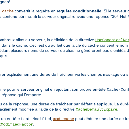
ignoré.
convertit la requête en
requête conditionnelle
. Si le serveur
_cache
du contenu périmé. Si le serveur original renvoie une réponse "304 Not 
breux alias du serveur, la définition de la directive
UseCanonicalNa
dans le cache. Ceci est du au fait que la clé du cache contient le nom 
sédant plusieurs noms de serveur ou alias ne généreront pas d'entités d
ique.
arer explicitement une durée de fraîcheur via les champs
ou
max-age
s
inie pour le serveur original en ajoutant son propre en-tête
Cache-Con
a réponse qui l'emporte.
u de la réponse, une durée de fraîcheur par défaut s'applique. La duré
acilement modifiée à l'aide de la directive
.
CacheDefaultExpire
t un en-tête
,
peut déduire une durée de fr
Last-Modified
mod_cache
.
tModifiedFactor