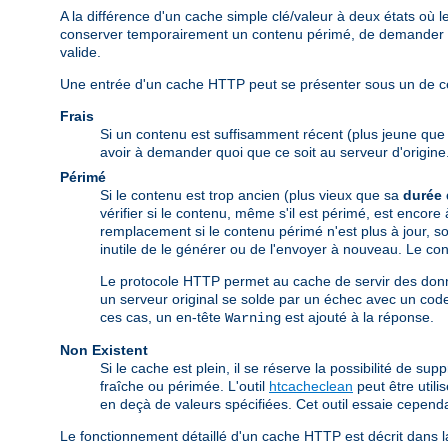
A la différence d'un cache simple clé/valeur à deux états o
conserver temporairement un contenu périmé, de demander au 
valide.
Une entrée d'un cache HTTP peut se présenter sous un de ces
Frais
Si un contenu est suffisamment récent (plus jeune qu
avoir à demander quoi que ce soit au serveur d'origine
Périmé
Si le contenu est trop ancien (plus vieux que sa
durée 
vérifier si le contenu, même s'il est périmé, est encore
remplacement si le contenu périmé n'est plus à jour, soi
inutile de le générer ou de l'envoyer à nouveau. Le cont
Le protocole HTTP permet au cache de servir des donn
un serveur original se solde par un échec avec un code
ces cas, un en-tête
est ajouté à la réponse.
Warning
Non Existent
Si le cache est plein, il se réserve la possibilité de s
fraîche ou périmée. L'outil
htcacheclean
peut être util
en deçà de valeurs spécifiées. Cet outil essaie cepend
Le fonctionnement détaillé d'un cache HTTP est décrit dans 