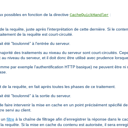
x possibles en fonction de la directive
:
CacheQuickHandler
e la requête, juste après l'interprétation de cette dernière. Si le conten
aitement de la requête est court-circuité.
t été "boulonné" à l'entrée du serveur.
orité des traitements au niveau du serveur sont court-circuités. Cepend
nt au niveau du serveur, et il doit donc être utilisé avec prudence lors
omme par exemple l'authentification HTTP basique) ne peuvent être ni 
ase.
 de la requête, en fait après toutes les phases de ce traitement.
t été "boulonné" à la sortie du serveur.
e faire intervenir la mise en cache en un point précisément spécifié de 
re servi au client.
a un
filtre
à la chaîne de filtrage afin d'enregistrer la réponse dans le c
la requête. Si la mise en cache du contenu est autorisée, il sera enreg