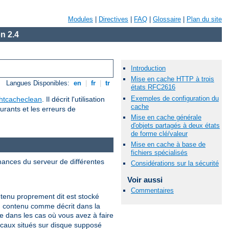
Modules
|
Directives
|
FAQ
|
Glossaire
|
Plan du site
n 2.4
Introduction
Mise en cache HTTP à trois
Langues Disponibles:
en
|
fr
|
tr
états RFC2616
Exemples de configuration du
htcacheclean
. Il décrit l'utilisation
cache
urants et les erreurs de
Mise en cache générale
d'objets partagés à deux états
de forme clé/valeur
Mise en cache à base de
fichiers spécialisés
mances du serveur de différentes
Considérations sur la sécurité
Voir aussi
Commentaires
tenu proprement dit est stocké
du contenu comme décrit dans la
 dans les cas où vous avez à faire
ocaux situés sur disque supposé