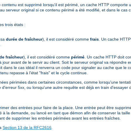
ù le contenu est supprimé lorsqu'il est périmé, un cache HTTP comport
serveur original si ce contenu périmé a été modifié, et dans le cas c
 trois états :
e sa
durée de fraîcheur
), il est considéré comme
frais
. Un cache HTTP 
.
de fraîcheur
), il est considéré comme
périmé
. Un cache HTTP doit cont
 à jour avant de le servir au client. Soit le serveur original va répondr
t dans le cas idéal il renverra un code pour signaler au cache que le con
enu repasse à l'état "frais" et le cycle continue.
ées périmées dans certaines circonstances, comme lorsqu'une tentativ
 d'erreur 5xx, ou lorsqu'une autre requête est déjà en train d'essayer 
upprimer des entrées pour faire de la place. Une entrée peut être supprim
isé à la demande, ou lancé en tant que démon afin de conserver la taill
ant de supprimer les entrées périmées avant les entrées fraîches.
la
Section 13 de la RFC2616
.