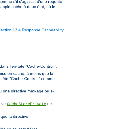
 comme s'il s'agissait d'une requête
imple cache à deux état, où le
section 13.4 Response Cacheability
 dans l'en-tête "Cache-Control:".
ise en cache, à moins que la
en-tête "Cache-Control:" comme
ou une directive max-age ou s-
tive
ne
CacheStorePrivate
que la directive
chaîne de caractères.