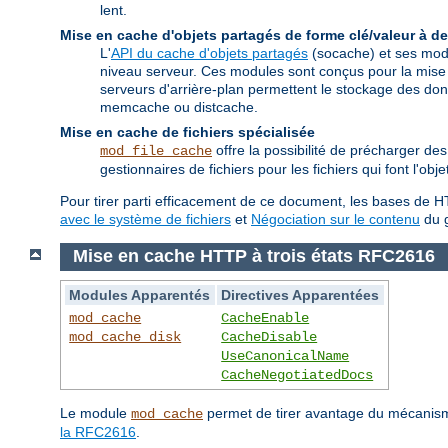
lent.
Mise en cache d'objets partagés de forme clé/valeur à de
L'
API du cache d'objets partagés
(socache) et ses modu
niveau serveur. Ces modules sont conçus pour la mise
serveurs d'arrière-plan permettent le stockage des 
memcache ou distcache.
Mise en cache de fichiers spécialisée
offre la possibilité de précharger d
mod_file_cache
gestionnaires de fichiers pour les fichiers qui font l'ob
Pour tirer parti efficacement de ce document, les bases de HT
avec le système de fichiers
et
Négociation sur le contenu
du g
Mise en cache HTTP à trois états RFC2616
Modules Apparentés
Directives Apparentées
mod_cache
CacheEnable
mod_cache_disk
CacheDisable
UseCanonicalName
CacheNegotiatedDocs
Le module
permet de tirer avantage du mécanisme
mod_cache
la RFC2616
.