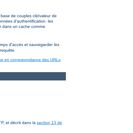
base de couples clé/valeur de
nées d'authentification. les
ter dans un cache comme
temps d'accès et sauvegarder les
 requête.
se en correspondance des URLs
P, et décrit dans la
section 13 de